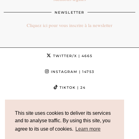
NEWSLETTER
Cliquez ici pour vous inscrire à la newsletter
TWITTER/X
| 4665
INSTAGRAM
| 14753
TIKTOK
| 24
FACEBOOK
| 3632
This site uses cookies to deliver its services
PINTEREST
| 5013
and to analyse traffic. By using this site, you
agree to its use of cookies.
Learn more
YOUTUBE
| 12186