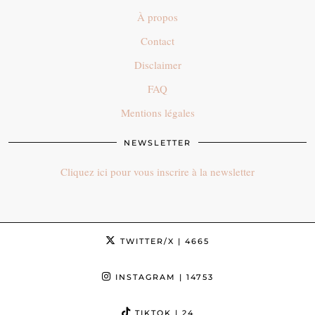
À propos
Contact
Disclaimer
FAQ
Mentions légales
NEWSLETTER
Cliquez ici pour vous inscrire à la newsletter
TWITTER/X
| 4665
INSTAGRAM
| 14753
TIKTOK
| 24