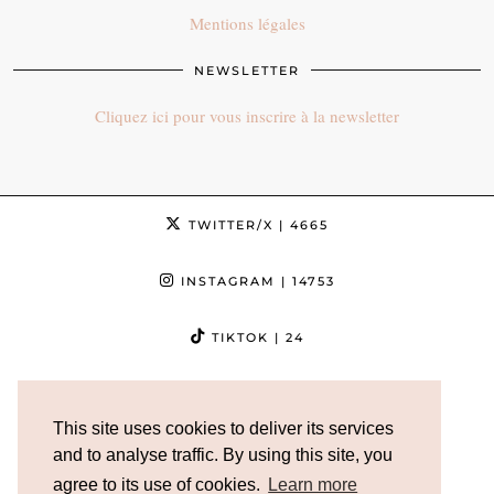
Mentions légales
NEWSLETTER
Cliquez ici pour vous inscrire à la newsletter
TWITTER/X
| 4665
INSTAGRAM
| 14753
TIKTOK
| 24
FACEBOOK
| 3632
This site uses cookies to deliver its services
PINTEREST
| 5013
and to analyse traffic. By using this site, you
agree to its use of cookies.
Learn more