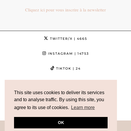
Cliquez ici pour vous inscrire à la newsletter
TWITTER/X
| 4665
INSTAGRAM
| 14753
TIKTOK
| 24
FACEBOOK
| 3632
This site uses cookies to deliver its services
PINTEREST
| 5013
and to analyse traffic. By using this site, you
agree to its use of cookies.
Learn more
YOUTUBE
| 12186
OK
© 2026
AXELLE BLANPAIN