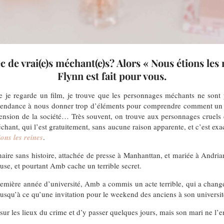
ec de vrai(e)s méchant(e)s? Alors « Nous étions les
Flynn est fait pour vous.
e je regarde un film, je trouve que les personnages méchants ne sont p
t tendance à nous donner trop d’éléments pour comprendre comment u
hension de la société… Très souvent, on trouve aux personnages cruels 
échant, qui l’est gratuitement, sans aucune raison apparente, et c’est ex
ons les reines
.
aire sans histoire, attachée de presse à Manhanttan, et mariée à Andr
use, et pourtant Amb cache un terrible secret.
remière année d’université, Amb a commis un acte terrible, qui a changé 
usqu’à ce qu’une invitation pour le weekend des anciens à son université 
ur les lieux du crime et d’y passer quelques jours, mais son mari ne l’en