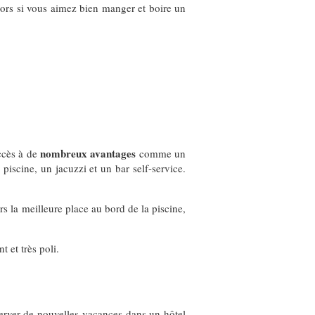
Alors si vous aimez bien manger et boire un
nombreux avantages
ccès à de
comme un
piscine, un jacuzzi et un bar self-service.
rs la meilleure place au bord de la piscine,
 et très poli.
server de nouvelles vacances dans un hôtel