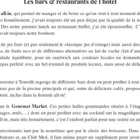
Les bars & restaurants de l’hôtel
all-in
, qui permet de manger et de boire ce qu’on veut à tout moment de
rès honnêtement, j’avais toujours été un peu déçue par la qualité de la nou
 Dès notre premier lunch au restaurant buffet, j’ai été époustouflée. C’
uvait toujours notre bonheur.
 de jus frais (et pas seulement le classique jus d’orange) mais aussi d
a, de fruits secs et de différentes alternatives au lait de vache (lait d
alade équilibrée, pour un sandwich aux couleurs locales ou demande
epas préféré avec un bel éventail de produits locaux, mais aussi de délic
 Iberostar à Tenerife regorge de différents bars dont on peut profiter à 
deux pas de la piscine principale et qui, outre de délicieux cafés, propo
out, inclus dans la formule all-in!
Gourmet Market
 que le
. Ces petites halles gourmandes situées à l’étag
mages, œufs,…) dont on peut profiter avec un cocktail sur la magnifique 
all-in, mais très honnêtement, c’est l’endroit parfait pour une soirée en
ressionnés tant par la nourriture que par le choix des boissons. Dans 
ibuteurs et, au Club Med, il faut même payer un supplément pour avoir