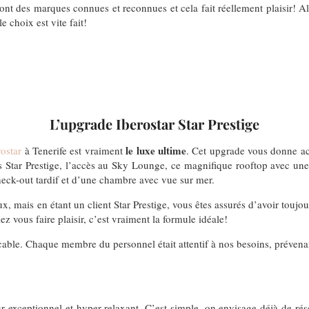
 sont des marques connues et reconnues et cela fait réellement plaisir! 
e choix est vite fait!
L’upgrade Iberostar Star Prestige
le luxe ultime
rostar
à Tenerife est vraiment
. Cet upgrade vous donne a
s Star Prestige, l’accès au Sky Lounge, ce magnifique rooftop avec une 
eck-out tardif et d’une chambre avec vue sur mer.
 mais en étant un client Star Prestige, vous êtes assurés d’avoir toujou
z vous faire plaisir, c’est vraiment la formule idéale!
cable. Chaque membre du personnel était attentif à nos besoins, prévenant
 exceptionnel et hyper relaxant. C’est simple, on envisage déjà de ré