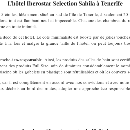
L’hôtel Iberostar Selection Sabila à Tenerife
5 étoiles, idéalement situé au sud de l’île de Tenerife, à seulement 20 
onc tout est flambant neuf et impeccable. Chacune des chambres du reso
vue en toute intimité.
la déco de cet hôtel. Le côté minimaliste est boosté par de jolies touch
te à la fois et malgré la grande taille de l’hôtel, on peut toujours t
éco-responsable
pproche
. Ainsi, les produits des salles de bain sont certi
ment des produits Full Size, afin de diminuer considérablement le nomb
cine où les gobelets en plastique sont réutilisables et où les couverts 
, car il est complètement en accord avec nos convictions et avec notre
reux déchets au bord des routes, adopter une approche éco-responsable