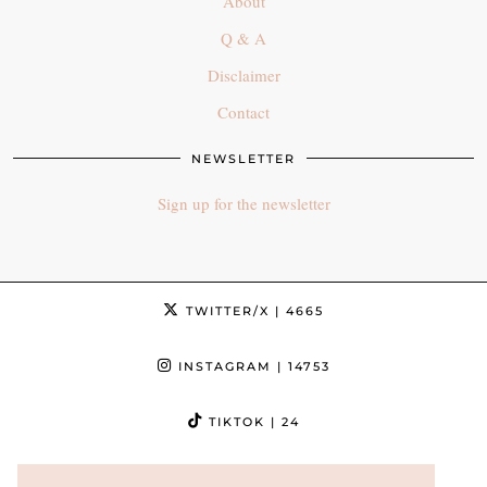
About
Q & A
Disclaimer
Contact
NEWSLETTER
Sign up for the newsletter
TWITTER/X
| 4665
INSTAGRAM
| 14753
TIKTOK
| 24
FACEBOOK
| 3632